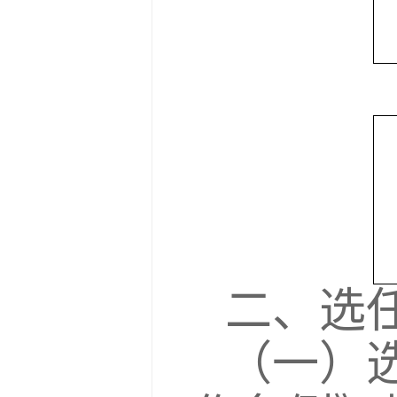
二、选
（一）