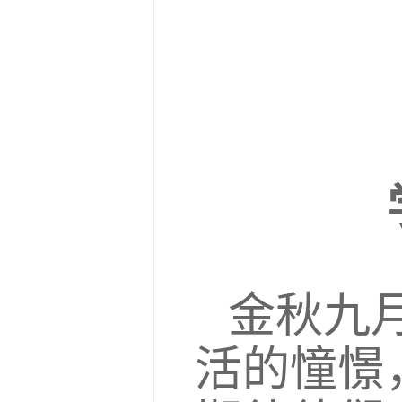
金秋九
活的憧憬